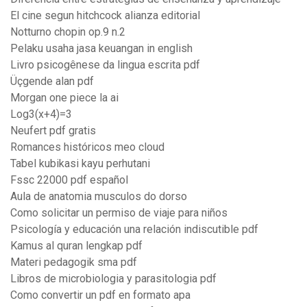
El cine segun hitchcock alianza editorial
Notturno chopin op.9 n.2
Pelaku usaha jasa keuangan in english
Livro psicogênese da lingua escrita pdf
Üçgende alan pdf
Morgan one piece la ai
Log3(x+4)=3
Neufert pdf gratis
Romances históricos meo cloud
Tabel kubikasi kayu perhutani
Fssc 22000 pdf español
Aula de anatomia musculos do dorso
Como solicitar un permiso de viaje para niños
Psicología y educación una relación indiscutible pdf
Kamus al quran lengkap pdf
Materi pedagogik sma pdf
Libros de microbiologia y parasitologia pdf
Como convertir un pdf en formato apa