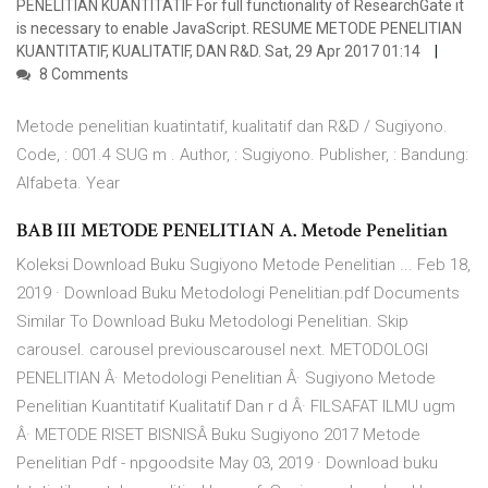
PENELITIAN KUANTITATIF For full functionality of ResearchGate it
is necessary to enable JavaScript. RESUME METODE PENELITIAN
KUANTITATIF, KUALITATIF, DAN R&D. Sat, 29 Apr 2017 01:14
8 Comments
Metode penelitian kuatintatif, kualitatif dan R&D / Sugiyono.
Code, : 001.4 SUG m . Author, : Sugiyono. Publisher, : Bandung:
Alfabeta. Year
BAB III METODE PENELITIAN A. Metode Penelitian
Koleksi Download Buku Sugiyono Metode Penelitian ... Feb 18,
2019 · Download Buku Metodologi Penelitian.pdf Documents
Similar To Download Buku Metodologi Penelitian. Skip
carousel. carousel previouscarousel next. METODOLOGI
PENELITIAN Â· Metodologi Penelitian Â· Sugiyono Metode
Penelitian Kuantitatif Kualitatif Dan r d Â· FILSAFAT ILMU ugm
Â· METODE RISET BISNISÂ Buku Sugiyono 2017 Metode
Penelitian Pdf - npgoodsite May 03, 2019 · Download buku