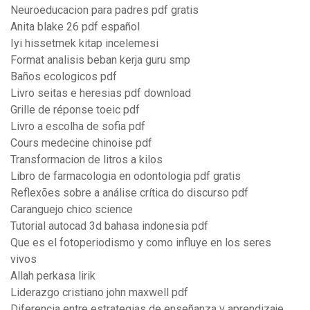
Neuroeducacion para padres pdf gratis
Anita blake 26 pdf español
Iyi hissetmek kitap incelemesi
Format analisis beban kerja guru smp
Baños ecologicos pdf
Livro seitas e heresias pdf download
Grille de réponse toeic pdf
Livro a escolha de sofia pdf
Cours medecine chinoise pdf
Transformacion de litros a kilos
Libro de farmacologia en odontologia pdf gratis
Reflexões sobre a análise crítica do discurso pdf
Caranguejo chico science
Tutorial autocad 3d bahasa indonesia pdf
Que es el fotoperiodismo y como influye en los seres
vivos
Allah perkasa lirik
Liderazgo cristiano john maxwell pdf
Diferencia entre estrategias de enseñanza y aprendizaje