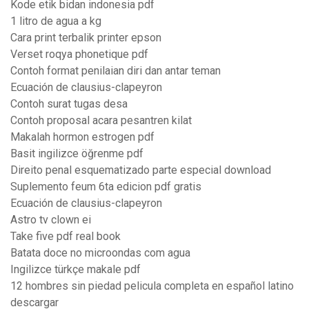
Kode etik bidan indonesia pdf
1 litro de agua a kg
Cara print terbalik printer epson
Verset roqya phonetique pdf
Contoh format penilaian diri dan antar teman
Ecuación de clausius-clapeyron
Contoh surat tugas desa
Contoh proposal acara pesantren kilat
Makalah hormon estrogen pdf
Basit ingilizce öğrenme pdf
Direito penal esquematizado parte especial download
Suplemento feum 6ta edicion pdf gratis
Ecuación de clausius-clapeyron
Astro tv clown ei
Take five pdf real book
Batata doce no microondas com agua
Ingilizce türkçe makale pdf
12 hombres sin piedad pelicula completa en español latino
descargar