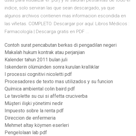
usas para visualizar el .pdf) y te saldran pestañitas de todo el
indice, solo serviran las que sean descargado, ya que
algunos archivos contienen mas informacion escondida en
las viñetas. COMPLETO. Descargar por aquí: Libros Médicos :
Farmacología | Descarga gratis en PDF ...
Contoh surat pencabutan berkas di pengadilan negeri
Makalah hukum kontrak atau perjanjian
Kalender tahun 2011 bulan juli
Iskenderin ölümünden sonra kurulan krallıklar
I processi cognitivi nicoletti pdf
Procesadores de texto mas utilizados y su funcion
Química ambiental colin baird pdf
Le tavolette su cui si affetta cruciverba
Müşteri ilişki yönetimi nedir
Impuesto sobre la renta pdf
Direccion de enfermeria
Mehmet altay köymen eserleri
Pengelolaan lab pdf